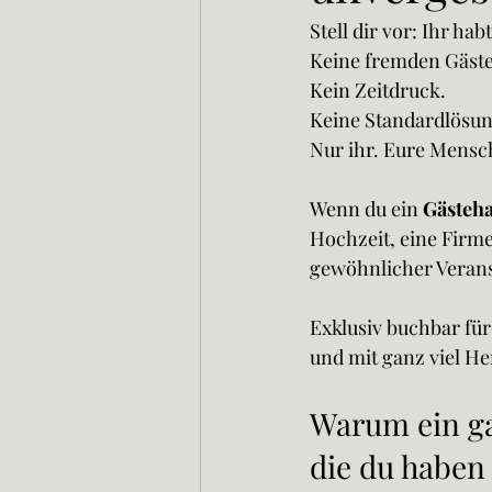
Sehenswürdigkeiten im Elsass
Stell dir vor: Ihr ha
Keine fremden Gäste
Kein Zeitdruck. 
Fine Dining Elsass
Bewusst rei
Keine Standardlösun
Nur ihr. Eure Mensc
Elsass erleben
Hinter den Kuli
Wenn du ein 
Gästeha
Hochzeit, eine Firme
gewöhnlicher Verans
Boutique Guesthouse Philosophy
Exklusiv buchbar für
und mit ganz viel He
Warum ein ga
die du haben