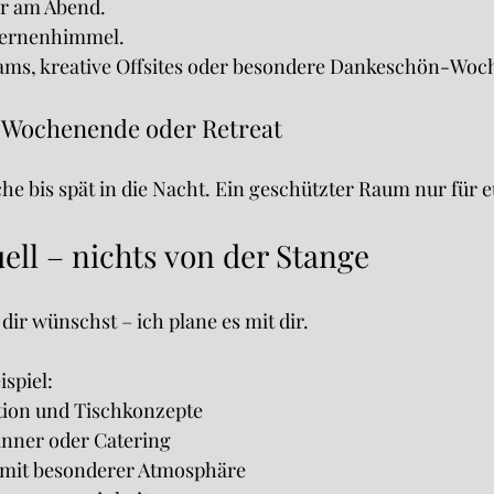
r am Abend.
ternenhimmel.
Teams, kreative Offsites oder besondere Dankeschön-Wo
-Wochenende oder Retreat
he bis spät in die Nacht. Ein geschützter Raum nur für 
uell – nichts von der Stange
dir wünschst – ich plane es mit dir.
spiel:
ation und Tischkonzepte
inner oder Catering
g mit besonderer Atmosphäre