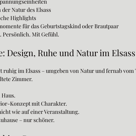
spannungseinheiten
der Natur des Elsass
sche Highlights
omente für das Geburtstagskind oder Brautpaar
l. Persönlich. Mit Gefühl.
: Design, Ruhe und Natur im Elsass
gt ruhig im Elsass – umgeben von Natur und fernab vom 
altete Zimmer.
m Haus.
rior-Konzept mit Charakter.
nicht wie auf einer Veranstaltung.
zuhause – nur schöner.