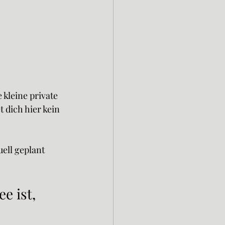
Elsass entdecken
Reisen mit Seele
 Mandela
 kleine private 
dich hier kein 
stehaus exklusiv mieten
uell geplant 
e ist, 