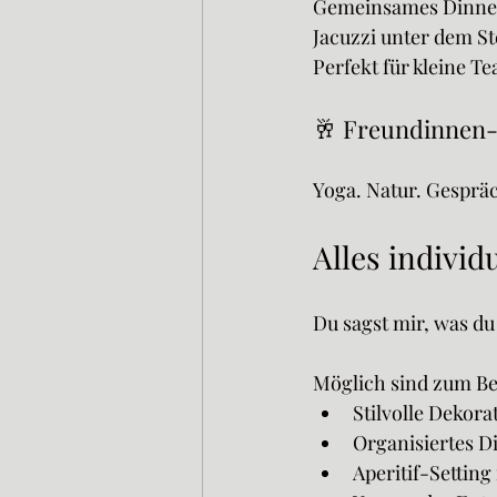
Gemeinsames Dinne
Jacuzzi unter dem S
Perfekt für kleine 
🥂 Freundinnen
Yoga. Natur. Gespräc
Alles individ
Du sagst mir, was du 
Möglich sind zum Bei
Stilvolle Dekor
Organisiertes D
Aperitif-Settin