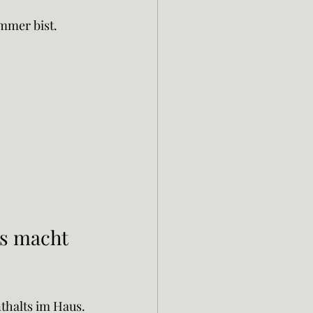
mmer bist.
as macht 
thalts im Haus.