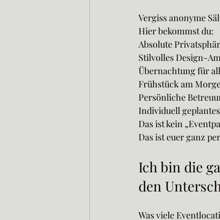
Vergiss anonyme Säle
Hier bekommst du:
Absolute Privatsphär
Stilvolles Design-Am
Übernachtung für alle
Frühstück am Morgen
Persönliche Betreuu
Individuell geplan
Das ist kein „Eventpa
Das ist euer ganz p
Ich bin die g
den Untersch
Was viele Eventlocat