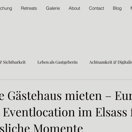
chung
Retreats
Galerie
About
Contact
Blog
& Sichtbarkeit
Leben als Gastgeberin
Achtsamkeit & Digitali
it Sexismus
Frauen und Selbstständigkeit
nachhaltigkeit
e Gästehaus mieten – Eu
 Eventlocation im Elsass 
ch
Urlaub im Elsass nachhaltig
Unternehmungen im Elsass
sliche Momente