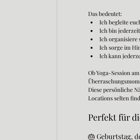
Das bedeutet:
Ich begleite euc
Ich bin jederze
Ich organisiere
Ich sorge im Hin
Ich kann jeder
Ob Yoga-Session am 
Überraschungsmomen
Diese persönliche Nä
Locations selten find
Perfekt für 
🎂 Geburtstag, d