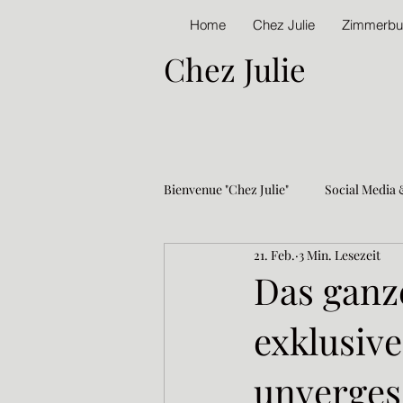
Home
Chez Julie
Zimmerbu
Chez Julie
Bienvenue "Chez Julie"
Social Media 
21. Feb.
3 Min. Lesezeit
Hinter den Kulissen
Umgang m
Das ganz
exklusive
• umweltfreundliches B&B Frankrei
unverges