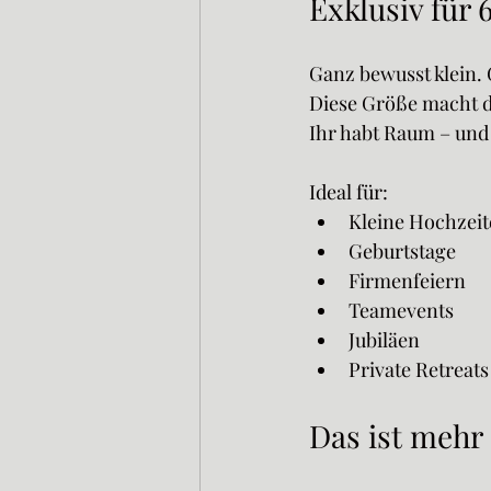
Exklusiv für 
Ganz bewusst klein.
Diese Größe macht de
Ihr habt Raum – und 
Ideal für:
Kleine Hochzei
Geburtstage
Firmenfeiern
Teamevents
Jubiläen
Private Retreats
Das ist mehr 