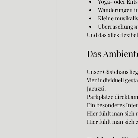
Yoga- oder Ent
Wanderungen in 
Kleine musikali
Überraschungsm
Und das alles flexibe
Das Ambiente
Unser Gästehaus lie
Vier individuell gest
Jacuzzi.
Parkplätze direkt a
Ein besonderes Inte
Hier fühlt man sich 
Hier fühlt man sich 