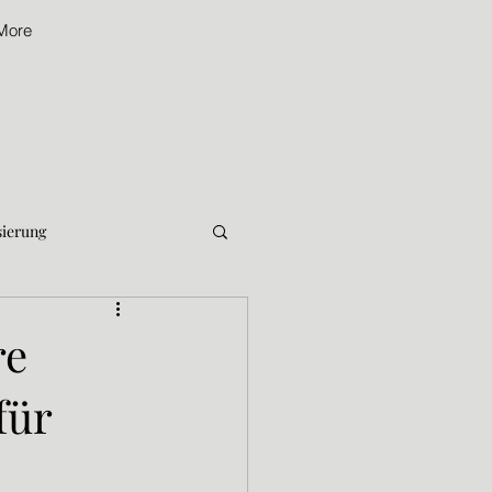
More
sierung
Nachhaltig im Alltag
re
für