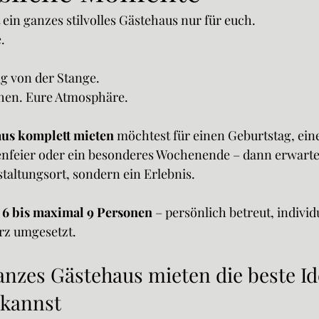
Chez Julie Sparsbach
Urlaub im Elsass
Kurzurlaub Elsass
bt ein ganzes stilvolles Gästehaus nur für euch. 
. 
sen
Gästehaus & Gastfreundschaft
Gästehaus statt Airbnb
g von der Stange.
hen. Eure Atmosphäre.
ssen
Robben Island Erfahrung
Südafrika Reisen
Nelson
us komplett mieten
 möchtest für einen Geburtstag, eine
nfeier oder ein besonderes Wochenende – dann erwartet 
taltungsort, sondern ein Erlebnis.
Diversity & Human Connection
Gastgeberin Tagebuch
Gä
 
6 bis maximal 9 Personen
 – persönlich betreut, individ
rz umgesetzt.
nzes Gästehaus mieten die beste Ide
 kannst