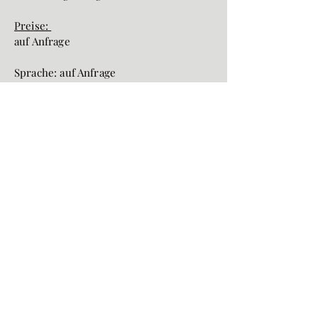
Preise:
auf Anfrage
Sprache:
auf Anfrage
4-6 Teilnehmer
© Julie Büchert